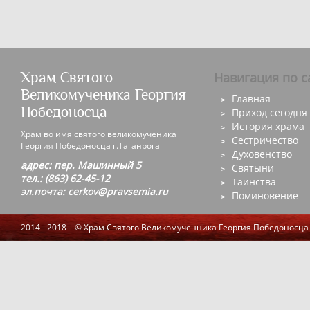
Храм Святого
Навигация по с
Великомученика Георгия
Главная
Победоносца
Приход сегодня
История храма
Храм во имя святого великомученика
Сестричество
Георгия Победоносца г.Таганрога
Духовенство
адрес: пер. Машинный 5
Святыни
тел.: (863) 62-45-12
Таинства
эл.почта: cerkov@pravsemia.ru
Поминовение
2014 - 2018 © Храм Святого Великомученника Георгия Победоносца