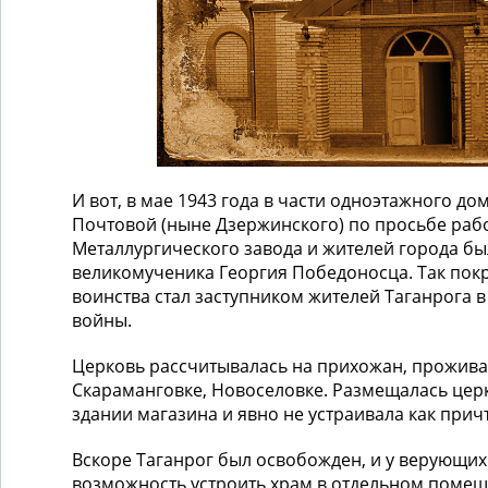
И вот, в мае 1943 года в части одноэтажного до
Почтовой (ныне Дзержинского) по просьбе раб
Металлургического завода и жителей города бы
великомученика Георгия Победоносца. Так пок
воинства стал заступником жителей Таганрога 
войны.
Церковь рассчитывалась на прихожан, прожива
Скараманговке, Новоселовке. Размещалась цер
здании магазина и явно не устраивала как причт
Вскоре Таганрог был освобожден, и у верующих
возможность устроить храм в отдельном помещ