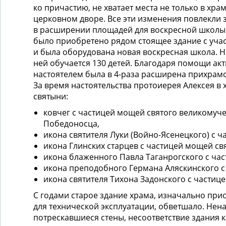
ко причастию, не хватает места не только в храм
церковном дворе. Все эти изменения повлекли 
в расширении площадей для воскресной школы.
было приобретено рядом стоящее здание с учас
и была оборудована новая воскресная школа. Н
ней обучается 130 детей. Благодаря помощи ак
настоятелем была в 4-раза расширена прихрам
За время настоятельства протоиерея Алексея в
святыни:
ковчег с частицей мощей святого великомуч
Победоносца,
икона святителя Луки (Войно-Ясенецкого) с 
икона Глинских старцев с частицей мощей св
икона блаженного Павла Таганрогского с ча
икона преподобного Германа Аляскинского 
икона святителя Тихона Задонского с частиц
С годами старое здание храма, изначально при
для технической эксплуатации, обветшало. Нен
потрескавшиеся стены, несоответствие здания 