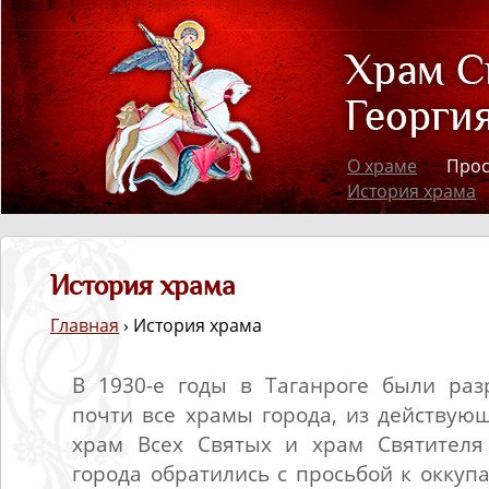
О храме
Про
История храма
История храма
Главная
› История храма
В 1930-е годы в Таганроге были ра
почти все храмы города, из действующ
храм Всех Святых и храм Святител
города обратились с просьбой к оккуп