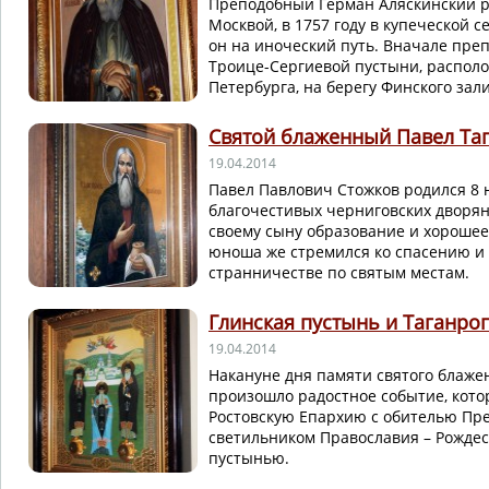
Преподобный Герман Аляскинский ро
Москвой, в 1757 году в купеческой с
он на иноческий путь. Вначале пре
Троице-Сергиевой пустыни, располо
Петербурга, на берегу Финского зали
Святой блаженный Павел Та
19.04.2014
Павел Павлович Стожков родился 8 н
благочестивых черниговских дворян
своему сыну образование и хороше
юноша же стремился ко спасению и 
странничестве по святым местам.
Глинская пустынь и Таганро
19.04.2014
Накануне дня памяти святого блаже
произошло радостное событие, кото
Ростовскую Епархию с обителью Пр
светильником Православия – Рождес
пустынью.