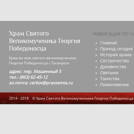
Храм Святого
Навигация по с
Великомученика Георгия
Главная
Победоносца
Приход сегодня
История храма
Храм во имя святого великомученика
Сестричество
Георгия Победоносца г.Таганрога
Духовенство
адрес: пер. Машинный 5
Святыни
тел.: (863) 62-45-12
Таинства
эл.почта: cerkov@pravsemia.ru
Поминовение
2014 - 2018 © Храм Святого Великомученника Георгия Победоносца