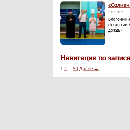
«Солнеч
5.07.2025
Благочинн
открытии 
дождь»
Навигация по запис
1
2
…
50
Далее →