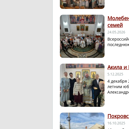
Молебен
семей
24.05.2026
Всероссий
последнюю
Акила и
5.12.2025
4 декабря 
летним юб
Александр
Покровс
16.10.2025