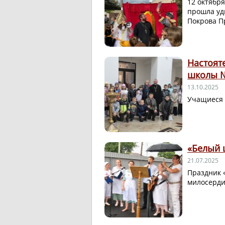
12 октября
прошла уд
Покрова П
Настоят
школы 
13.10.2025
Учащиеся 
«Белый 
21.07.2025
Праздник 
милосерд