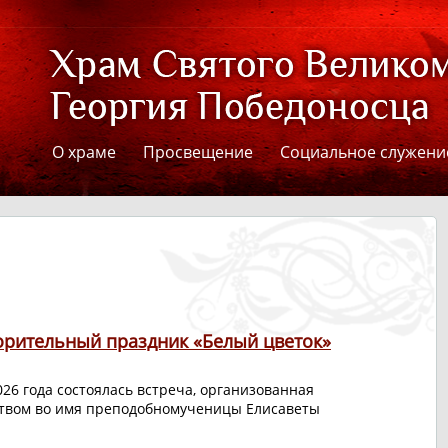
О храме
Просвещение
Социальное служени
орительный праздник «Белый цветок»
26 года состоялась встреча, организованная
твом во имя преподобномученицы Елисаветы