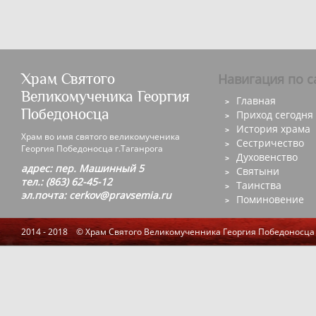
Храм Святого
Навигация по с
Великомученика Георгия
Главная
Победоносца
Приход сегодня
История храма
Храм во имя святого великомученика
Сестричество
Георгия Победоносца г.Таганрога
Духовенство
адрес: пер. Машинный 5
Святыни
тел.: (863) 62-45-12
Таинства
эл.почта: cerkov@pravsemia.ru
Поминовение
2014 - 2018 © Храм Святого Великомученника Георгия Победоносца