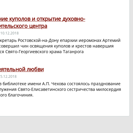
ие куполов и открытие духовно-
ительского центра
10.12.2018
екретарь Ростовской-на-Дону епархии иеромонах Артемий
 совершил чин освящения куполов и крестов навершия
ся Свято-Георгиевского храма Таганрога
еятельной любви
5.12.2018
 в библиотеке имени А.П. Чехова состоялось празднование
служения Свято-Елисаветинского сестричества милосердия
кого благочиния.