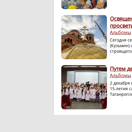
Освящен
просвет
Альбомы
Сегодня с
(Кузьмин)
строящего
Путем д
Альбомы
2 декабря
15-летия 
Таганрогс