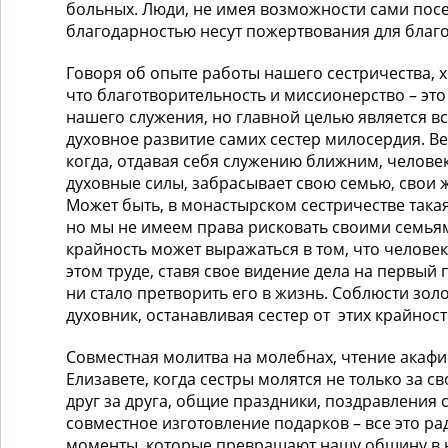
больных. Люди, не имея возможности сами посе
благодарностью несут пожертвования для благо
Говоря об опыте работы нашего сестричества, х
что благотворительность и миссионерство – эт
нашего служения, но главной целью является в
духовное развитие самих сестер милосердия. Ве
когда, отдавая себя служению ближним, челове
духовные силы, забрасывает свою семью, свои
Может быть, в монастырском сестричестве така
но мы не имеем права рисковать своими семьям
крайность может выражаться в том, что человек
этом труде, ставя свое видение дела на первый 
ни стало претворить его в жизнь. Соблюсти зол
духовник, останавливая сестер от этих крайност
Совместная молитва на молебнах, чтение акафис
Елизавете, когда сестры молятся не только за с
друг за друга, общие праздники, поздравления 
совместное изготовление подарков – все это 
моменты, которые превращают нашу общину в 