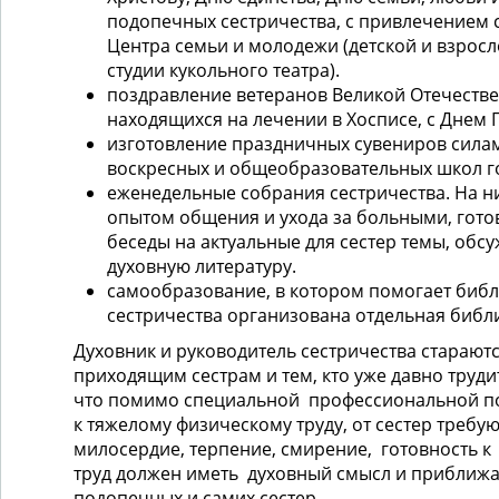
подопечных сестричества, с привлечением 
Центра семьи и молодежи (детской и взросл
студии кукольного театра).
поздравление ветеранов Великой Отечеств
находящихся на лечении в Хосписе, с Днем 
изготовление праздничных сувениров силам
воскресных и общеобразовательных школ г
еженедельные собрания сестричества. На ни
опытом общения и ухода за больными, гото
беседы на актуальные для сестер темы, обс
духовную литературу.
самообразование, в котором помогает биб
сестричества организована отдельная библ
Духовник и руководитель сестричества старают
приходящим сестрам и тем, кто уже давно труди
что помимо специальной профессиональной по
к тяжелому физическому труду, от сестер требую
милосердие, терпение, смирение, готовность к
труд должен иметь духовный смысл и приближат
подопечных и самих сестер.