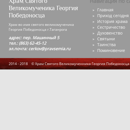
Храм Святого
Навигация по с
Великомученика Георгия
Главная
Победоносца
Приход сегодня
История храма
Храм во имя святого великомученика
Сестричество
Георгия Победоносца г.Таганрога
Духовенство
адрес: пер. Машинный 5
Святыни
тел.: (863) 62-45-12
Таинства
эл.почта: cerkov@pravsemia.ru
Поминовение
2014 - 2018 © Храм Святого Великомученника Георгия Победоносца