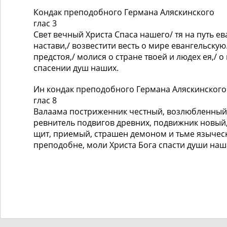
Кондак преподобного Германа Аляскинского
глас 3
Свет вечный Христа Спаса нашего/ тя на путь е
настави,/ возвестити весть о мире евангельскую
предстоя,/ молися о стране твоей и людех ея,/ о
спасении душ наших.
Ин кондак преподобного Германа Аляскинского
глас 8
Валаама постриженник честный, возлюбленный
ревнитель подвигов древних, подвижник новый,
щит, приемый, страшен демоном и тьме язычес
преподобне, моли Христа Бога спасти души наш