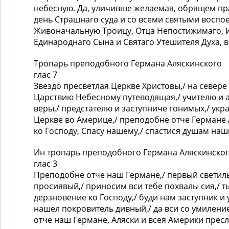
небесную. Да, уличивше желаемая, обрящем пр
день Страшнаго суда и со всеми святыми воспо
Живоначальную Троицу, Отца Непостижимаго, 
Единароднаго Сына и Святаго Утешителя Духа, в
Тропарь преподобного Германа Аляскинского
глас 7
Звездо пресветлая Церкве Христовы,/ на севере
Царствию Небесному путеводящая,/ учителю и 
веры,/ предстателю и заступниче гонимых,/ ук
Церкве во Америце,/ преподобне отче Германе 
ко Господу, Спасу нашему,/ спастися душам наш
Ин тропарь преподобного Германа Аляскинско
глас 3
Преподобне отче наш Германе,/ первый светил
просиявый,/ приносим вси тебе похвалы сия,/ т
дерзновение ко Господу,/ буди нам заступник и
нашел покровитель дивный,/ да вси со умиление
отче наш Германе, Аляски и всея Америки прес