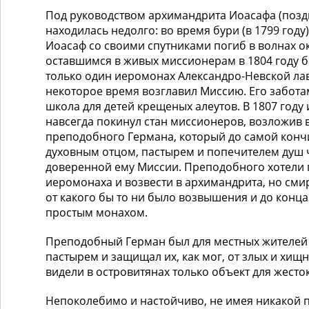
Под руководством архимандрита Иоасафа (позд
нахо­дилась недолго: во время бури (в 1799 го
Иоасаф со своими спутниками погиб в волнах о
оставшимся в живых миссионе­рам в 1804 году
только один иеромонах Александро-Невской лав
некоторое время возглавил Миссию. Его забота
школа для детей крещеных алеутов. В 1807 году
навсегда покинул стан миссионеров, возложив 
преподоб­ного Германа, который до самой конч
духовным отцом, пастырем и попечителем душ 
доверенной ему Миссии. Препо­добного хотели 
иеромонаха и возвести в архимандрита, но сми
от какого бы то ни было возвышения и до конц
простым монахом.
Преподобный Герман был для местных жителе
пастырем и защищал их, как мог, от злых и хищ
видели в островитя­нах только объект для жесто
Непоколебимо и настойчиво, не имея никакой 