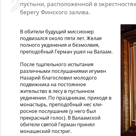
пустыни, расположенной в окрестностях
берегу Финского залива.
В обители будущий миссионер
подвизался около пяти лет. Желая
полного уединения и безмолвия,
препо­добный Герман ушел на Валаам.
После тщательного испытания
различными послушаниями игумен
Назарий благословил молодого
подвижника на постоянное
жительство в лесу в пустын­ном
уединении. По праздникам, приходя в
мона­стырь, преподобный нес кли­
росное послушание (у него был
прекрасный голос). В Валаамской
обители свя­той Герман принял
монашеский постриг.