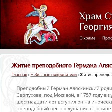
О храме
Про
Житие преподобного Германа Аляс
Главная
›
Небесные покровители
› Житие преподо
Преподобный Герман Аляскинский роди
Серпухове, под Москвой, в 1757 году в к
шестнадцати лет вступил он на иноческ
преподобный нес послушание в Троице