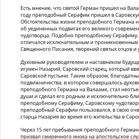
Есть мнение, что святой Герман пришел на Валаа
году преподобный Серафим при­шел в Саровску
Обстоятельства жизни преподобного Германа 
об уеди­ненных подвигах его великого совреме
чудотворца. Подобно преподобному Серафиму,
отличался исключительным и проникно­венным 
Священного Писания, творений святых отцов и 
Духовным руководителем и наставником будущ
игумен Назарий, Саровский старец, который вве
Саровской пустыни. Таким образом, благодатны
подвижничества, в котором совершалось духов
преподобного Германа на Валааме, стал неотъе
души и сделал его родным и исключительно бли
преподобному Серафиму, Саровскому чудотворцу
преподоб­ный Серафим пользовался, в свою оч
старца Назария во время его жительства в Саро
Через 15 лет пребывания преподобного Герман
призвал смиренного инока на апостольское слу