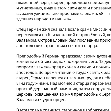
пла­­мен­ной веры, старец продолжал свое заст
и угне­тен­ных, видя в этом свой долг и призван
выра­зил уди­вительно простыми словами: «Я —
здешних народов и нянька».
Отец Герман жил сначала возле храма Миссии на
пере­се­лился на близлежащий остров Еловый, 
Валаамом. Остров Ело­вый был последним прию
апостольских странствиях свя­того старца.
Преподобный Герман предсказал своим духовн
кон­чины и объяснил, как похоронить его. 13 де
попросил за­жечь пред иконами свечи и почить
апостолов. Во время чтения о трудах святых бл
старец Герман перешел от земных трудов к не
81-м году жизни. Над могилой старца первонача
простой деревянный памятник, затем сооружен
цер­ковь, освященная во имя преподобных Серг
Валаамских чудотворцев.
В этом храме хранится старинное изображение