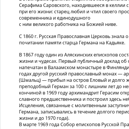
Серафима Саровского, находившееся в келлии с
при его жизни: старец любил и чтил своего про
современника и единодушного
с ним вели­кого работника на Божией ниве.
С 1860 г. Русская Православная Церковь знала
почи­тании памяти старца Германа на Кадьяке.
В 1867 году один из Аляскинских епископов сост
жизни и чудесах. Первый публичный доклад об 
напечатан в Валаамском монастыре в Финляндии 
годах другой русский православный монах — а
(Шмальц) — прибыл на остров Еловый и долго ж
преподобный Герман за 100 с лишним лет до не
кончиной в 1969 году архимандрит Герасим отк
славного предшественника и построил здесь н
Исцеления, связанные с молитвенным заступни
Германа, запи­сывались в течение долго­го пери
жизни и до 1970 года).
В марте 1969 года Собор епископов Русской Пр