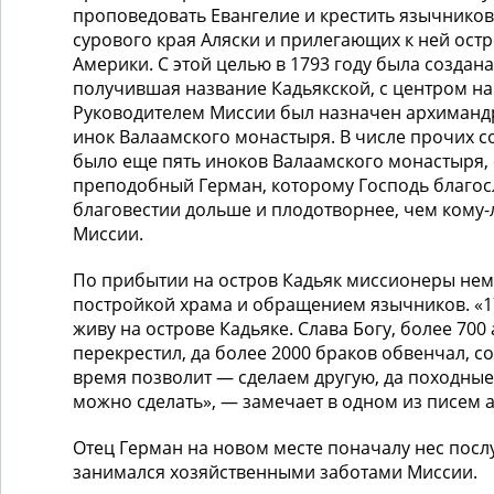
проповедовать Еван­гелие и крестить язычнико
сурового края Аляски и приле­гающих к ней ост
Америки. С этой целью в 1793 году была со­зда­н
получившая название Кадьякской, с центром на 
Руководителем Миссии был назначен архимандри
инок Валаамского монастыря. В числе прочих 
было еще пять иноков Валаамского монастыря, 
преподобный Герман, которому Господь благос
благовестии дольше и плодотвор­нее, чем кому-
Миссии.
По прибытии на остров Кадьяк миссионеры нем
постройкой храма и обращением язычников. «17
живу на острове Кадьяке. Слава Богу, более 70
перекрестил, да более 2000 браков обвенчал, с
время позволит — сделаем другую, да походные 
можно сделать», — замечает в одном из писем 
Отец Герман на новом месте поначалу нес посл
занимался хозяйственными заботами Миссии.