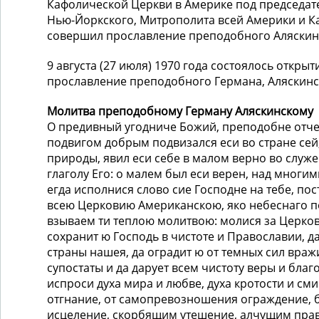
Кафолической Церкви в Америке под председат
Нью-Йоркского, Митрополита всей Америки и 
совершил прославление пре­подобного Аляскин
9 августа (27 июля) 1970 года состоялось откры
прославление преподобного Германа, Аляскинс
Молитва преподобному Герману Аляскинскому
О предивный угодниче Божий, преподобне отче
подвигом добрым подвизался еси во стране сей
природы, явил еси себе в малом верно во служе
глаголу Его: о малем был еси верен, над многим
егда исполнися слово сие Господне на тебе, пос
всею Церковию Американскою, яко небеснаго п
взываем ти теплою молитвою: молися за Церков
сохранит ю Господь в чистоте и Православии, д
страны нашея, да оградит ю от темных сил враж
супостаты и да дарует всем чистоту веры и благ
испроси духа мира и любве, духа кротости и см
отгнание, от самопревозношения ограждение,
исцеление, скорбящим утешение, алчущим пра