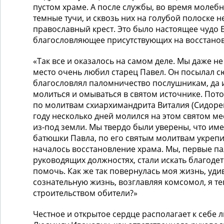
пустом храме. А после службы, во время молеб
темные тучи, и сквозь них на голубой полоске 
православный крест. Это было настоящее чудо 
благословляющее присутствующих на восстанов
«Так все и оказалось на самом деле. Мы даже не 
место очень любил старец Павел. Он посылал с
благословлял паломничество послушникам, да и
молиться и омываться в святом источнике. Пото
по молитвам схиархимандрита Виталия (Сидорен
году несколько дней молился на этом святом ме
из-под земли. Мы твердо были уверены, что им
батюшки Павла, по его святым молитвам укреп
началось восстановление храма. Мы, первые па
руководящих должностях, стали искать благоде
помочь. Как же так повернулась моя жизнь, удив
сознательную жизнь, возглавляя комсомол, я т
строительством обители?»
Честное и открытое сердце располагает к себе 