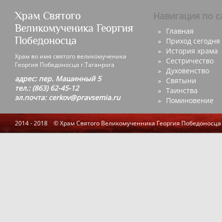
Храм Святого
Навигация по с
Великомученика Георгия
Главная
Победоносца
Приход сегодня
История храма
Храм во имя святого великомученика
Сестричество
Георгия Победоносца г.Таганрога
Духовенство
адрес: пер. Машинный 5
Святыни
тел.: (863) 62-45-12
Таинства
эл.почта: cerkov@pravsemia.ru
Поминовение
2014 - 2018 © Храм Святого Великомученника Георгия Победоносца