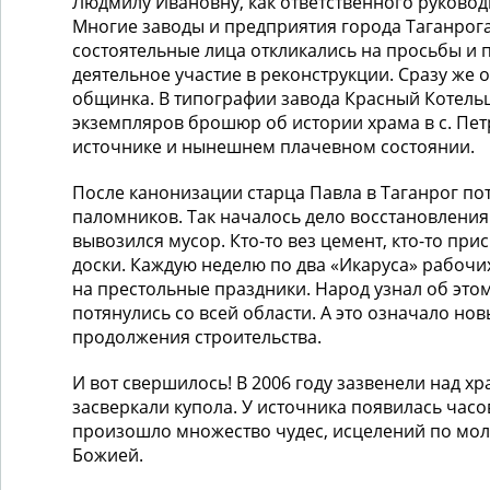
Людмилу Ивановну, как ответственного руководи
Многие заводы и предприятия города Таганрога
состоятельные лица откликались на просьбы и
деятельное участие в реконструкции. Сразу же 
общинка. В типографии завода Красный Котель
экземпляров брошюр об истории храма в с. Пет
источнике и нынешнем плачевном состоянии.
После канонизации старца Павла в Таганрог по
паломников. Так началось дело восстановлени
вывозился мусор. Кто-то вез цемент, кто-то при
доски. Каждую неделю по два «Икаруса» рабочих
на престольные праздники. Народ узнал об этом
потянулись со всей области. А это означало но
продолжения строительства.
И вот свершилось! В 2006 году зазвенели над х
засверкали купола. У источника появилась часо
произошло множество чудес, исцелений по мол
Божией.