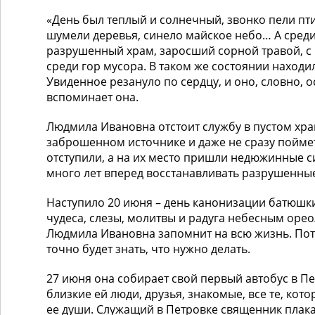
«День был теплый и солнечный, звонко пели пти
шумели деревья, синело майское небо… А среди
разрушенный храм, заросший сорной травой, с
среди гор мусора. В таком же состоянии находи
Увиденное резануло по сердцу, и оно, словно, 
вспоминает она.
Людмила Ивановна отстоит службу в пустом хра
заброшенном источнике и даже не сразу поймет 
отступили, а на их место пришли недюжинные 
много лет вперед восстанавливать разрушенные
Наступило 20 июня – день канонизации батюшки
чудеса, слезы, молитвы и радуга небесным орео
Людмила Ивановна запомнит на всю жизнь. Пот
точно будет знать, что нужно делать.
27 июня она собирает свой первый автобус в Пе
близкие ей люди, друзья, знакомые, все те, кот
ее души. Служащий в Петровке священник плакал