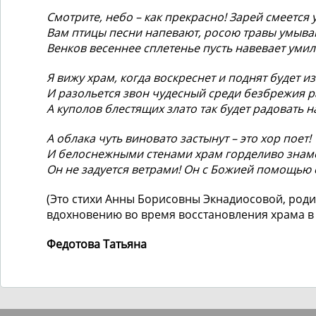
Смотрите, небо – как прекрасно! Зарей смеется 
Вам птицы песни напевают, росою травы умыва
Венков весеннее сплетенье пусть навевает умил
Я вижу храм, когда воскреснет и поднят будет из
И разольется звон чудесный среди безбрежия р
А куполов блестящих злато так будет радовать н
А облака чуть виновато застынут – это хор поет!
И белоснежными стенами храм горделиво знам
Он не задуется ветрами! Он с Божией помощью 
(Это стихи Анны Борисовны Экнадиосовой, род
вдохновению во время восстановления храма в
Федотова Татьяна