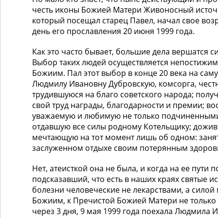
честь иконы Божией Матери Живоносный источн
который посещал старец Павел, начал свое во
день его прославления 20 июня 1999 года.
Как это часто бывает, большие дела вершатся 
Выбор таких людей осуществляется непостижи
Божиим. Пал этот выбор в конце 20 века на са
Людмилу Ивановну Дубровскую, комсорга, честн
трудившуюся на благо советского народа; полу
свой труд награды, благодарности и премии; в
уважаемую и любимую не только подчиненными,
отдавшую все силы родному Котельщику; дожив
мечтающую на тот момент лишь об одном: занят
заслуженном отдыхе своим потерянным здоров
Нет, атеисткой она не была, и когда на ее пути 
подсказавший, что есть в наших краях святые ис
болезни человеческие не лекарствами, а силой
Божиим, к Пречистой Божией Матери не только т
через 3 дня, 9 мая 1999 года поехала Людмила 