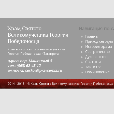
Храм Святого
Навигация по с
Великомученика Георгия
Главная
Победоносца
Приход сегодня
История храма
Храм во имя святого великомученика
Сестричество
Георгия Победоносца г.Таганрога
Духовенство
адрес: пер. Машинный 5
Святыни
тел.: (863) 62-45-12
Таинства
эл.почта: cerkov@pravsemia.ru
Поминовение
2014 - 2018 © Храм Святого Великомученника Георгия Победоносца