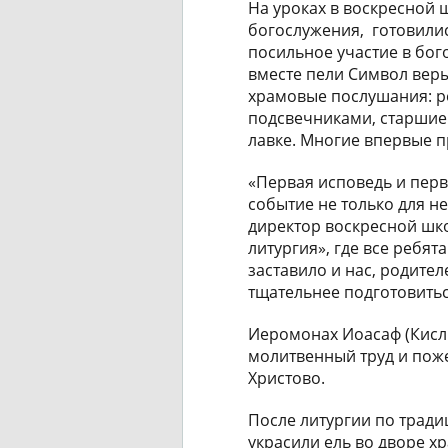
На уроках в воскресной 
богослужения, готовилис
посильное участие в бог
вместе пели Символ вер
храмовые послушания: р
подсвечниками, старшие
лавке. Многие впервые пр
«Первая исповедь и пер
событие не только для не
директор воскресной шко
литургия», где все ребят
заставило и нас, родите
тщательнее подготовитьс
Иеромонах Иоасаф (Кисл
молитвенный труд и пож
Христово.
После литургии по трад
украсили ель во дворе хр