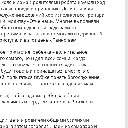
школе и дома с родителями ребята изучали ход
ь к исповеди и причастию. Дети приняли
ослужении: девичий хор исполнял все тропари,
ы и молитву «Отче наш». Многие выполняли
ебята помладше приглядывали за
 принимали записки и помогали в церковной
иступали в этот день к Таинствам.
вое причастие ребенка – волнительное
го самого, но и для всей семьи. Когда
лы объявила, что состоится «детская»
а будут говеть и причащаться вместе, это
лей, попытаться глубже понять богослужение,
я к исповеди», — рассказала одна из мам.
ица) поблагодарил ребят за общий
елал чистым сердцем встретить Рождество
иции дети и родители общими усилиями
ама, а затем согрелись чаем из самовара и