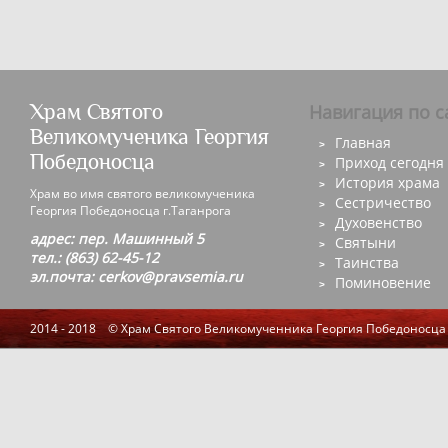
Храм Святого
Навигация по с
Великомученика Георгия
Главная
Победоносца
Приход сегодня
История храма
Храм во имя святого великомученика
Сестричество
Георгия Победоносца г.Таганрога
Духовенство
адрес: пер. Машинный 5
Святыни
тел.: (863) 62-45-12
Таинства
эл.почта: cerkov@pravsemia.ru
Поминовение
2014 - 2018 © Храм Святого Великомученника Георгия Победоносца