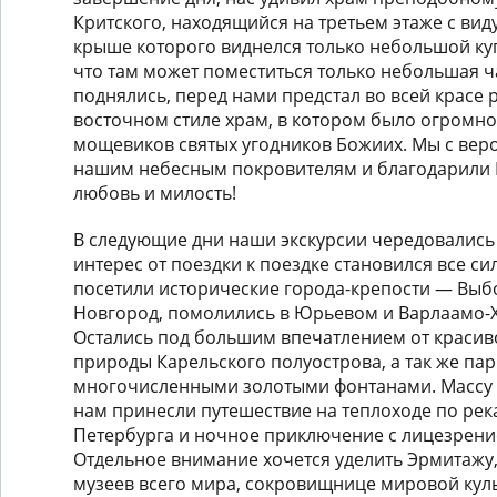
Критского, находящийся на третьем этаже с вид
крыше которого виднелся только небольшой куп
что там может поместиться только небольшая ч
поднялись, перед нами предстал во всей красе
восточном стиле храм, в котором было огромно
мощевиков святых угодников Божиих. Мы с ве
нашим небесным покровителям и благодарили Г
любовь и милость!
В следующие дни наши экскурсии чередовались 
интерес от поездки к поездке становился все си
посетили исторические города-крепости — Выб
Новгород, помолились в Юрьевом и Варлаамо-
Остались под большим впечатлением от красив
природы Карельского полуострова, а так же парк
многочисленными золотыми фонтанами. Массу
нам принесли путешествие на теплоходе по рек
Петербурга и ночное приключение с лицезрени
Отдельное внимание хочется уделить Эрмитажу
музеев всего мира, сокровищнице мировой куль