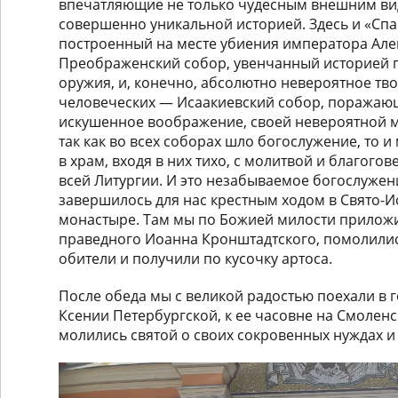
впечатляющие не только чудесным внешним вид
совершенно уникальной историей. Здесь и «Спа
построенный на месте убиения императора Алекс
Преображенский собор, увенчанный историей 
оружия, и, конечно, абсолютно невероятное тв
человеческих — Исаакиевский собор, поражаю
искушенное воображение, своей невероятной 
так как во всех соборах шло богослужение, то и
в храм, входя в них тихо, с молитвой и благого
всей Литургии. И это незабываемое богослуже
завершилось для нас крестным ходом в Свято-
монастыре. Там мы по Божией милости прилож
праведного Иоанна Кронштадтского, помолили
обители и получили по кусочку артоса.
После обеда мы с великой радостью поехали в 
Ксении Петербургской, к ее часовне на Смолен
молились святой о своих сокровенных нуждах и