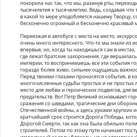
покорила нас так, что мы, разинув рты, переходи
тысячелетия к тысячелетию. Ведь, создавая что 
в какой то мере уподобляется нашему Творцу, 
бесконечно огромный и бесконечно красивый 
Переезжая в автобусе с места на место, экскур
очень много интересного. Что-то мы знали из и
впервые, но, когда ты находишься сам в местах,
где лежат братские захоронения, где вершилас
империи, то воспринимаешь все эти события го
гораздо более живо, сильнее ощущаешь важно
Перед твоими глазами проносятся события, в к
многочисленные судьбы простых и не простых 
место для любви и героических подвигов, для 
предательств. Вот Петр Великий основывает гор
сражения со шведами, трагические дни оборон
Отечественной войны, а здесь руками хрупких
кратчайший срок строится Дорога Победы, кот
Дорогой Смерти, так как она была обильно пол
строителей. Потом по этому пути начинает пост
измученный за годы блокады, но не сломленный