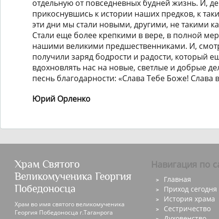
отдельную от повседневных будней жизнь. И, де
прикоснувшись к истории наших предков, к так
эти дни мы стали новыми, другими, не такими к
Стали еще более крепкими в вере, в полной мер
нашими великими предшественниками. И, смотр
получили заряд бодрости и радости, который ещ
вдохновлять нас на новые, светлые и добрые де
песнь благодарности: «Слава Тебе Боже! Слава 
Юрий Орленко
Храм Святого
Навигация по с
Великомученика Георгия
Главная
Победоносца
Приход сегодня
История храма
Храм во имя святого великомученика
Сестричество
Георгия Победоносца г.Таганрога
Духовенство