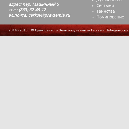
адрес: пер. Машинный 5
Святыни
тел.: (863) 62-45-12
Таинства
эл.почта: cerkov@pravsemia.ru
Поминовение
2014 - 2018 © Храм Святого Великомученника Георгия Победоносца