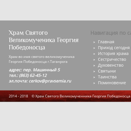
Храм Святого
Навигация по с
Великомученика Георгия
Главная
Победоносца
Приход сегодня
История храма
Храм во имя святого великомученика
Сестричество
Георгия Победоносца г.Таганрога
Духовенство
адрес: пер. Машинный 5
Святыни
тел.: (863) 62-45-12
Таинства
эл.почта: cerkov@pravsemia.ru
Поминовение
2014 - 2018 © Храм Святого Великомученника Георгия Победоносца