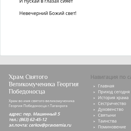
И пускай в глазах сияет
Невечерний Божий свет!
Храм Святого
Навигация по с
Великомученика Георгия
Главная
Победоносца
Приход сегодня
История храма
Храм во имя святого великомученика
Сестричество
Георгия Победоносца г.Таганрога
Духовенство
адрес: пер. Машинный 5
Святыни
тел.: (863) 62-45-12
Таинства
эл.почта: cerkov@pravsemia.ru
Поминовение