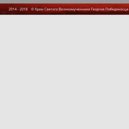
2014 - 2018 © Храм Святого Великомученника Георгия Победоносца