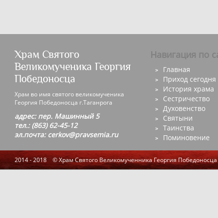
Храм Святого
Навигация по с
Великомученика Георгия
Главная
Победоносца
Приход сегодня
История храма
Храм во имя святого великомученика
Сестричество
Георгия Победоносца г.Таганрога
Духовенство
адрес: пер. Машинный 5
Святыни
тел.: (863) 62-45-12
Таинства
эл.почта: cerkov@pravsemia.ru
Поминовение
2014 - 2018 © Храм Святого Великомученника Георгия Победоносца