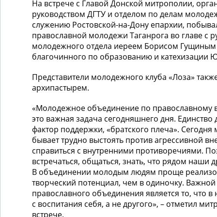
На встрече с Главой Донской митрополии, орг
руководством ДГТУ и отделом по делам молоде
служению Ростовской-на-Дону епархии, побыва
православной молодежи Таганрога во главе с 
молодежного отдела иереем Борисом Гущины
благочинного по образованию и катехизации 
Представители молодежного клуба «Лоза» также
архипастырем.
«Молодежное объединение по православному 
это важная задача сегодняшнего дня. Единство
фактор поддержки, «братского плеча». Сегодня
бывает трудно выстоять против агрессивной вн
справиться с внутренними противоречиями. П
встречаться, общаться, знать, что рядом наши 
В объединении молодым людям проще реализо
творческий потенциал, чем в одиночку. Важно
православного объединения является то, что в
с воспитания себя, а не другого», – отметил ми
встрече.