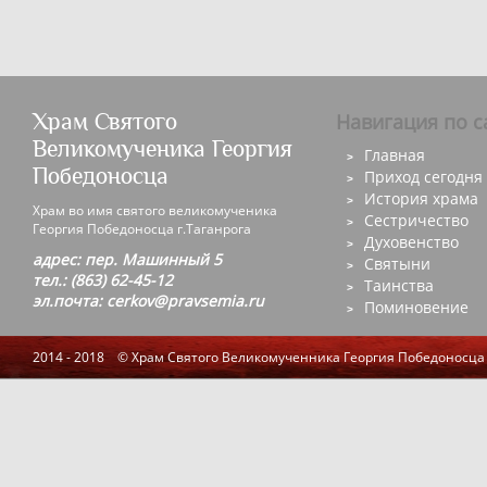
Храм Святого
Навигация по с
Великомученика Георгия
Главная
Победоносца
Приход сегодня
История храма
Храм во имя святого великомученика
Сестричество
Георгия Победоносца г.Таганрога
Духовенство
адрес: пер. Машинный 5
Святыни
тел.: (863) 62-45-12
Таинства
эл.почта: cerkov@pravsemia.ru
Поминовение
2014 - 2018 © Храм Святого Великомученника Георгия Победоносца