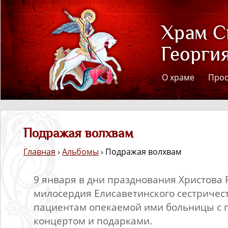
О храме
Про
Подражая волхвам
Главная
›
Альбомы
› Подражая волхвам
9 января в дни празднования Христова 
милосердия Елисаветинского сестричес
пациентам опекаемой ими больницы с
концертом и подарками.