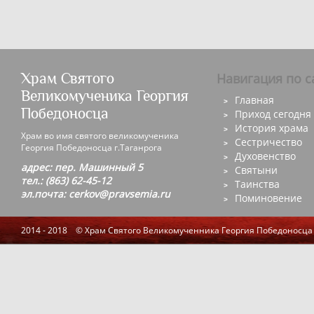
Храм Святого
Навигация по с
Великомученика Георгия
Главная
Победоносца
Приход сегодня
История храма
Храм во имя святого великомученика
Сестричество
Георгия Победоносца г.Таганрога
Духовенство
адрес: пер. Машинный 5
Святыни
тел.: (863) 62-45-12
Таинства
эл.почта: cerkov@pravsemia.ru
Поминовение
2014 - 2018 © Храм Святого Великомученника Георгия Победоносца