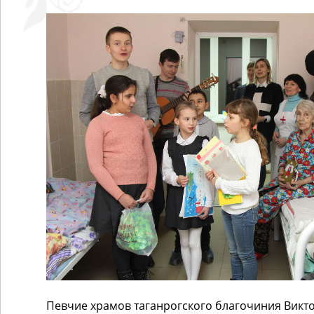
Певчие храмов таганрогского благочиния Викто