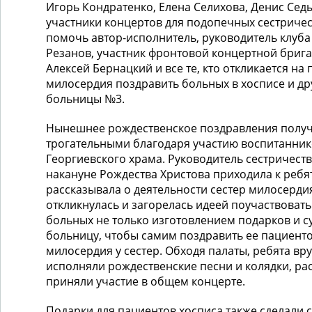
Игорь Кондратенко, Елена Селихова, Денис Се
участники концертов для подопечных сестричес
помочь автор-исполнитель, руководитель клуба
Резанов, участник фронтовой концертной бриг
Алексей Бернацкий и все те, кто откликается на
милосердия поздравить больных в хосписе и др
больницы №3.
Нынешнее рождественское поздравления полу
трогательными благодаря участию воспитанни
Георгиевского храма. Руководитель сестричест
накануне Рождества Христова приходила к ребя
рассказывала о деятельности сестер милосерди
откликнулась и загорелась идеей поучаствоват
больных не только изготовлением подарков и су
больницу, чтобы самим поздравить ее пациенто
милосердия у сестер. Обходя палаты, ребята вр
исполняли рождественские песни и колядки, рас
приняли участие в общем концерте.
Подарки для пациентов хосписа также сделали 