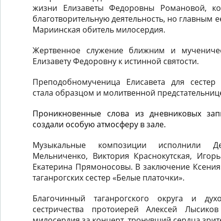
жизни Елизаветы Федоровны Романовой, к
благотворительную деятельность, но главным е
Мариинская обитель милосердия.
Жертвенное служение ближним и мучениче
Елизавету Федоровну к истинной святости.
Преподобномученица Елисавета для сестер 
стала образцом и молитвенной предстательнице
Проникновенные слова из дневниковых зап
создали особую атмосферу в зале.
Музыкальные композиции исполнили Д
Мельниченко, Виктория Краснокутская, Игорь
Екатерина Прямоносовы. В заключение Ксения
таганрогских сестер «Белые платочки».
Благочинный таганрогского округа и духо
сестричества протоиерей Алексей Лысиков
милосердия за концерт, тронувший сердца зрит