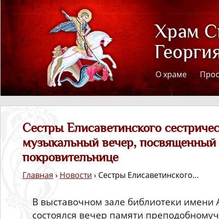
О храме
Про
Сестры Елисаветинского сестриче
музыкальный вечер, посвященный 
покровительнице
Главная
›
Новости
› Сестры Елисаветинского…
В выставочном зале библиотеки имени А
состоялся вечер памяти преподобному