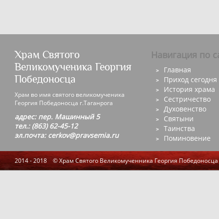
Храм Святого
Навигация по с
Великомученика Георгия
Главная
Победоносца
Приход сегодня
История храма
Храм во имя святого великомученика
Сестричество
Георгия Победоносца г.Таганрога
Духовенство
адрес: пер. Машинный 5
Святыни
тел.: (863) 62-45-12
Таинства
эл.почта: cerkov@pravsemia.ru
Поминовение
2014 - 2018 © Храм Святого Великомученника Георгия Победоносца