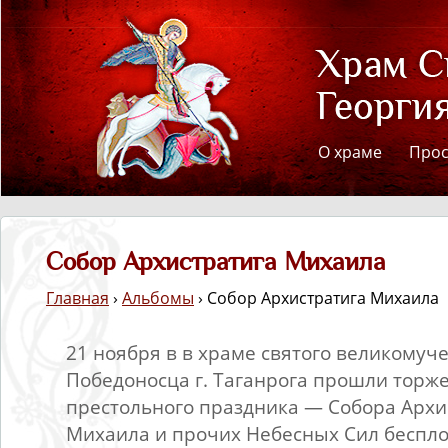
О храме
Про
Собор Архистратига Михаила
Главная
›
Альбомы
› Собор Архистратига Михаила
21 ноября в в храме святого великомуч
Победоносца г. Таганрога прошли торже
престольного праздника — Собора Архи
Михаила и прочих Небесных Сил беспло