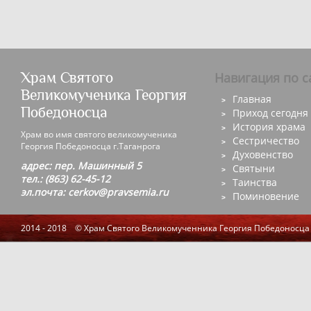
Храм Святого
Навигация по с
Великомученика Георгия
Главная
Победоносца
Приход сегодня
История храма
Храм во имя святого великомученика
Сестричество
Георгия Победоносца г.Таганрога
Духовенство
адрес: пер. Машинный 5
Святыни
тел.: (863) 62-45-12
Таинства
эл.почта: cerkov@pravsemia.ru
Поминовение
2014 - 2018 © Храм Святого Великомученника Георгия Победоносца