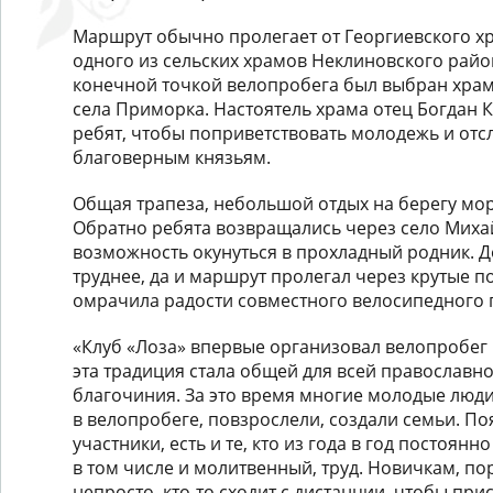
Маршрут обычно пролегает от Георгиевского хр
одного из сельских храмов Неклиновского район
конечной точкой велопробега был выбран храм
села Приморка. Настоятель храма отец Богдан 
ребят, чтобы поприветствовать молодежь и от
благоверным князьям.
Общая трапеза, небольшой отдых на берегу моря
Обратно ребята возвращались через село Михай
возможность окунуться в прохладный родник. Д
труднее, да и маршрут пролегал через крутые п
омрачила радости совместного велосипедного 
«Клуб «Лоза» впервые организовал велопробег в 
эта традиция стала общей для всей православ
благочиния. За это время многие молодые люд
в велопробеге, повзрослели, создали семьи. П
участники, есть и те, кто из года в год постоянн
в том числе и молитвенный, труд. Новичкам, по
непросто, кто-то сходит с дистанции, чтобы при