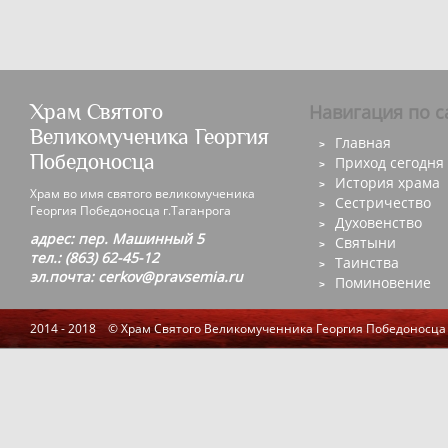
Храм Святого
Навигация по с
Великомученика Георгия
Главная
Победоносца
Приход сегодня
История храма
Храм во имя святого великомученика
Сестричество
Георгия Победоносца г.Таганрога
Духовенство
адрес: пер. Машинный 5
Святыни
тел.: (863) 62-45-12
Таинства
эл.почта: cerkov@pravsemia.ru
Поминовение
2014 - 2018 © Храм Святого Великомученника Георгия Победоносца