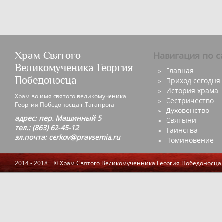
Храм Святого
Навигация по с
Великомученика Георгия
Главная
Победоносца
Приход сегодня
История храма
Храм во имя святого великомученика
Сестричество
Георгия Победоносца г.Таганрога
Духовенство
адрес: пер. Машинный 5
Святыни
тел.: (863) 62-45-12
Таинства
эл.почта: cerkov@pravsemia.ru
Поминовение
2014 - 2018 © Храм Святого Великомученника Георгия Победоносца