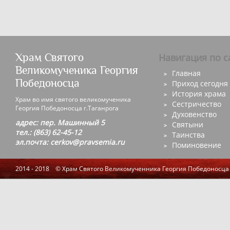
Храм Святого
Навигация по с
Великомученика Георгия
Главная
Победоносца
Приход сегодня
История храма
Храм во имя святого великомученика
Сестричество
Георгия Победоносца г.Таганрога
Духовенство
адрес: пер. Машинный 5
Святыни
тел.: (863) 62-45-12
Таинства
эл.почта: cerkov@pravsemia.ru
Поминовение
2014 - 2018 © Храм Святого Великомученника Георгия Победоносца