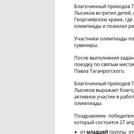
Благочинный приходов Т
Лысиков встретил детей, 
Георгиевском храме, гд
олимпиады и пожелал р
Участники олимпиады по
сувениры.
После выполнения задан
поездку по святым места
Павла Таганрогского.
Благочинный приходов Т
Лысиков выражает благо
активное участие в рабо
олимпиады.
Поздравляем победителе
который состоится 27 ап
от
младшей
группы от