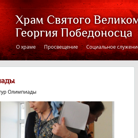
О храме
Просвещение
Социальное служени
иады
 тур Олимпиады