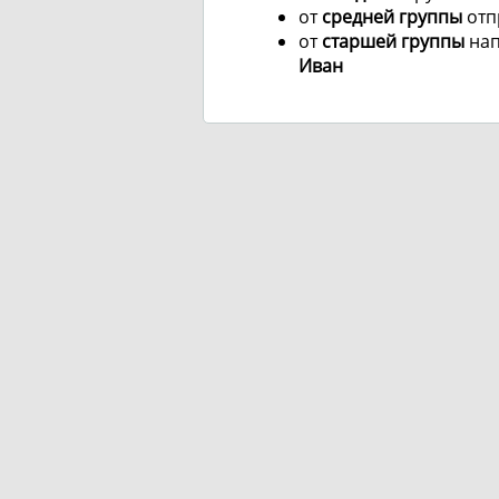
от
средней группы
отп
от
старшей группы
на
Иван