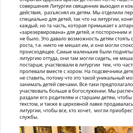
совершения Литургии священник выходил и ко
действия, разъяснял их детям. Мы отделили пе
специально для детей, так что на литургии, кон
каждый, но та часть, которая примыкает к алтар
«зарезервирована» для детей, и посторонним и
не было. Это давало возможность детям стоять 
роста, т.е. никто не мешал им, и они могли спок
происходящее. Самые маленькие были подняты
литургию оттуда, они там могли сидеть, не мешая
постарше, участвовали в литургии тем, что час
пропевали вместе с хором. На подсвечники де
не ставить, потому что это такой уникальный мо
занимать детей свечами. Все-таки предполагалос
участвовать больше в богослужении. Мы распеча
раздали его родителям и старшим детям, чтобы 
текстом, и также в церковной лавке продавала
литургии, чтобы все, кто хочет, могли приобрес
службы.