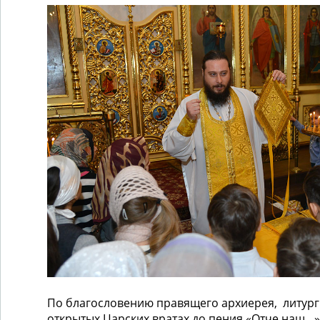
По благословению правящего архиерея, литур
открытых Царских вратах до пения «Отче наш…»