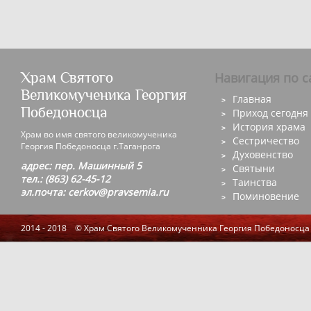
Храм Святого
Навигация по с
Великомученика Георгия
Главная
Победоносца
Приход сегодня
История храма
Храм во имя святого великомученика
Сестричество
Георгия Победоносца г.Таганрога
Духовенство
адрес: пер. Машинный 5
Святыни
тел.: (863) 62-45-12
Таинства
эл.почта: cerkov@pravsemia.ru
Поминовение
2014 - 2018 © Храм Святого Великомученника Георгия Победоносца