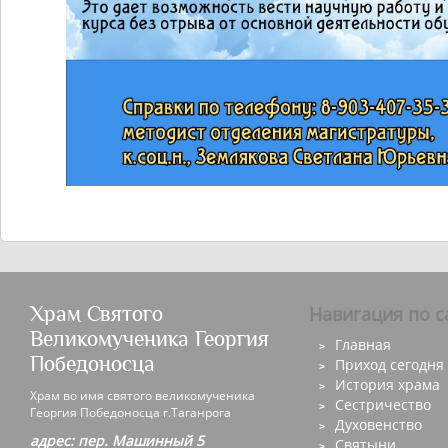
Храм Святого
Навигация по с
Великомученика Георгия
Главная
Победоносца
Приход сегодня
История храма
Храм во имя святого великомученика
Сестричество
Георгия Победоносца г.Таганрога
Духовенство
адрес: пер. Машинный 5
Святыни