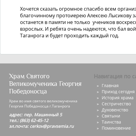
Хочется сказать огромное спасибо всем органи
благочинному протоиерею Алексею Лысикову за
останется в памяти не только учеников воскрес
взрослых. И ребята очень надеются, что бал во
Таганрога и будет проходить каждый год.
Храм Святого
Навигация по с
Великомученика Георгия
Главная
Победоносца
Приход сегодня
История храма
Храм во имя святого великомученика
Сестричество
Георгия Победоносца г.Таганрога
Духовенство
адрес: пер. Машинный 5
Святыни
тел.: (863) 62-45-12
Таинства
эл.почта: cerkov@pravsemia.ru
Поминовение