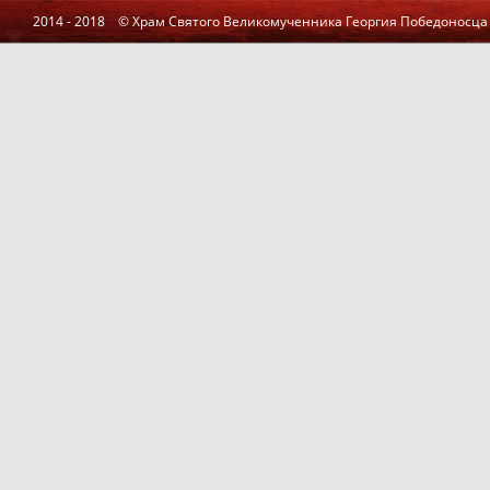
2014 - 2018 © Храм Святого Великомученника Георгия Победоносца