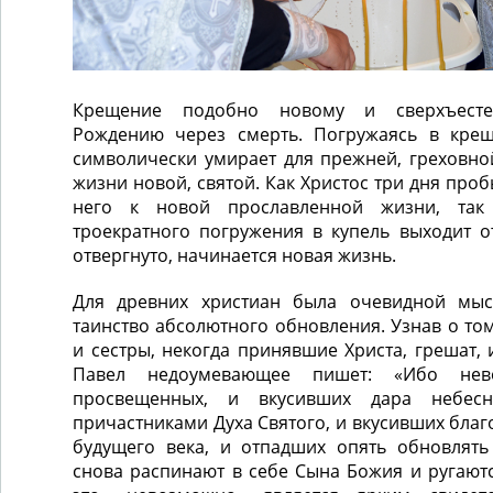
Крещение подобно новому и сверхъесте
Рождению через смерть. Погружаясь в крещ
символически умирает для прежней, греховно
жизни новой, святой. Как Христос три дня про
него к новой прославленной жизни, та
троекратного погружения в купель выходит о
отвергнуто, начинается новая жизнь.
Для древних христиан была очевидной мыс
таинство абсолютного обновления. Узнав о том
и сестры, некогда принявшие Христа, грешат, 
Павел недоумевающее пишет: «Ибо не
просвещенных, и вкусивших дара небесн
причастниками Духа Святого, и вкусивших благ
будущего века, и отпадших опять обновлять
снова распинают в себе Сына Божия и ругаются 