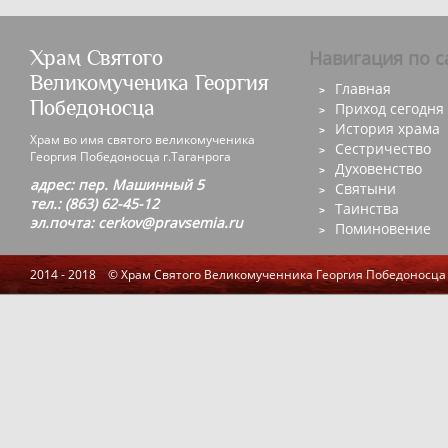
Храм Святого
Навигация по с
Великомученика Георгия
Главная
Победоносца
Приход сегодня
История храма
Храм во имя святого великомученика
Сестричество
Георгия Победоносца г.Таганрога
Духовенство
адрес: пер. Машинный 5
Святыни
тел.: (863) 62-45-12
Таинства
эл.почта: cerkov@pravsemia.ru
Поминовение
2014 - 2018 © Храм Святого Великомученника Георгия Победоносца