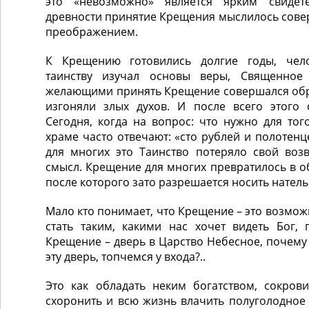
это «невозможно» является ярким свидет
древности принятие Крещения мыслилось сов
преображением.
К Крещению готовились долгие годы, чел
таинству изучал основы веры, Священное
желающими принять Крещение совершался обря
изгоняли злых духов. И после всего этого 
Сегодня, когда на вопрос: что нужно для того
храме часто отвечают: «сто рублей и полотенц
для многих это Таинство потеряло свой во
смысл. Крещение для многих превратилось в 
после которого зато разрешается носить натель
Мало кто понимает, что Крещение – это возмож
стать таким, какими нас хочет видеть Бог, 
Крещение – дверь в Царство Небесное, почему 
эту дверь, топчемся у входа?..
Это как обладать неким богатством, сокрови
схоронить и всю жизнь влачить полуголодное 