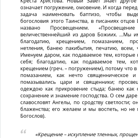
Креста Христова. Новый Завет знает другое
означает погружение, омовение. И когда перед
задача наименовать баптизо, чтобы выд
богословия этого Таинства, в писаниях отцо
названо Просвещением. «Просвещен
величественнейший из даров Божиих. …Мы и
благодатию, крещением, помазанием, пр
нетления, банею пакибытия, печатию, всем, 
Именуем даром, как подаваемое тем, которые 
себя; благодатию, как подаваемое тем, к
крещением (греч. – погружением), потому что в 
помазанием, как нечто священническое и
помазывались цари и священники; просвещ
одеждою как прикровение стыда; банею как 
сохранение и знамение господства. О сем даре
славословят Ангелы, по сродству светлости; о
блаженства; его желаем и мы воспеть, но не
Богослов).
«Крещение – искупление тленных, прощен