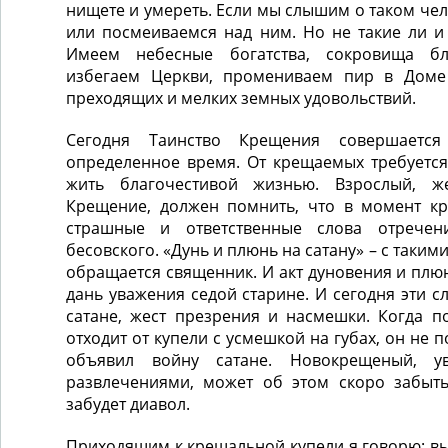
нищете и умереть. Если мы слышим о таком чел
или посмеиваемся над ним. Но не такие ли и
Имеем небесные богатства, сокровища бл
избегаем Церкви, промениваем пир в Доме
преходящих и мелких земных удовольствий.
Сегодня Таинство Крещения совершаетс
определенное время. От крещаемых требуется
жить благочестивой жизнью. Взрослый, ж
Крещение, должен помнить, что в момент к
страшные и ответственные слова отречен
бесовского. «Дунь и плюнь на сатану» – с таки
обращается священник. И акт дуновения и плюн
дань уважения седой старине. И сегодня эти с
сатане, жест презрения и насмешки. Когда п
отходит от купели с усмешкой на губах, он не п
объявил войну сатане. Новокрещеный, 
развлечениями, может об этом скоро забыть
забудет диавол.
Приходящим к крещальной купели я говорю: вы 