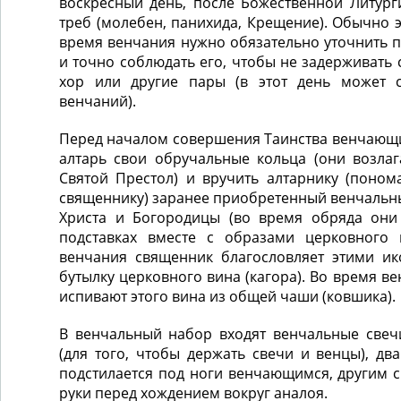
воскресный день, после Божественной Литург
треб (молебен, панихида, Крещение). Обычно э
время венчания нужно обязательно уточнить 
и точно соблюдать его, чтобы не задерживать
хор или другие пары (в этот день может с
венчаний).
Перед началом совершения Таинства венчающи
алтарь свои обручальные кольца (они возла
Святой Престол) и вручить алтарнику (поном
священнику) заранее приобретенный венчальн
Христа и Богородицы (во время обряда они
подставках вместе с образами церковного 
венчания священник благословляет этими и
бутылку церковного вина (кагора). Во время в
испивают этого вина из общей чаши (ковшика).
В венчальный набор входят венчальные свечи
(для того, чтобы держать свечи и венцы), дв
подстилается под ноги венчающимся, другим 
руки перед хождением вокруг аналоя.