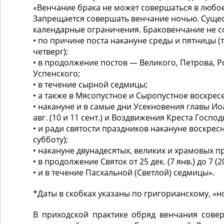
«Венчание брака не может совершаться в любое 
Запрещается совершать венчание ночью. Сущес
календарные ограничения. Браковенчание не с
• по причине поста накануне среды и пятницы (т
четверг);
• в продолжение постов ― Великого, Петрова, 
Успенского;
• в течение сырной седмицы;
• а также в Мясопустное и Сыропустное воскрес
• накануне и в самые дни Усекновения главы Ио
авг. (10 и 11 сент.) и Воздвижения Креста Господня
• и ради святости праздников накануне воскресн
субботу);
• накануне двунадесятых, великих и храмовых п
• в продолжение Святок от 25 дек. (7 янв.) до 7 (20
• и в течение Пасхальной (Светлой) седмицы».
*Даты в скобках указаны по григорианскому, «н
В приходской практике обряд венчания совер