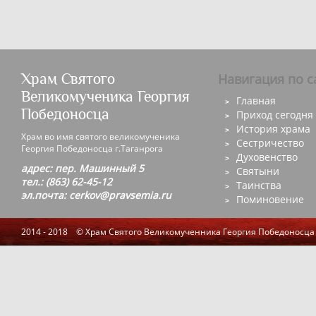
Храм Святого
Навигация по с
Великомученика Георгия
Главная
Победоносца
Приход сегодня
История храма
Храм во имя святого великомученика
Сестричество
Георгия Победоносца г.Таганрога
Духовенство
адрес: пер. Машинный 5
Святыни
тел.: (863) 62-45-12
Таинства
эл.почта: cerkov@pravsemia.ru
Поминовение
2014 - 2018 © Храм Святого Великомученника Георгия Победоносца