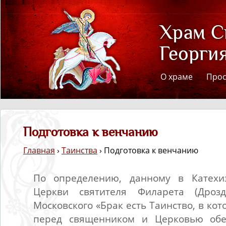
О храме
Про
Подготовка к венчанию
Главная
›
Таинства
› Подготовка к венчанию
По определению, данному в Катехи
Церкви святителя Филарета (Дрозд
Московского «Брак есть Таинство, в ко
перед священником и Церковью об