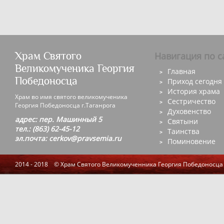
Храм Святого
Навигация по с
Великомученика Георгия
Главная
Победоносца
Приход сегодня
История храма
Храм во имя святого великомученика
Сестричество
Георгия Победоносца г.Таганрога
Духовенство
адрес: пер. Машинный 5
Святыни
тел.: (863) 62-45-12
Таинства
эл.почта: cerkov@pravsemia.ru
Поминовение
2014 - 2018 © Храм Святого Великомученника Георгия Победоносца