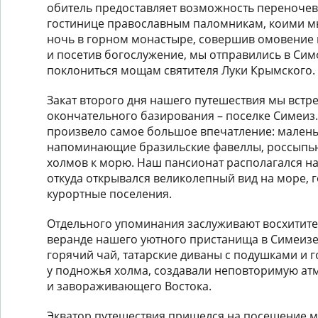
обитель предоставляет возможность переночев
гостинице православным паломникам, коими мы
ночь в горном монастыре, совершив омовение в
и посетив богослужение, мы отправились в Сим
поклониться мощам святителя Луки Крымского.
Закат второго дня нашего путешествия мы встре
окончательного базирования – поселке Симеиз.
произвело самое большое впечатление: малень
напоминающие бразильские фавеллы, россыпью
холмов к морю. Наш пансионат располагался н
откуда открывался великолепный вид на море,
курортные поселения.
Отдельного упоминания заслуживают восхитите
веранде нашего уютного пристанища в Симеизе
горячий чай, татарские диваны с подушками и г
у подножья холма, создавали неповторимую ат
и завораживающего Востока.
Экватор путешествия пришелся на посещение мы