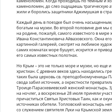
каменоломен. Когда проходишь по темным и х
каменоломен, до слез ощущаешь трагическую а
жили и боролись защитники Аджимушкая в стра
Каждый день в поездке был очень насыщенным,
богатым на музеи. Во второй половине дня мы 
на родине, пожалуй, самого известного в мире
Ивана Константиновича Айвазовского. Окна его
картинной галереей, смотрят на любимое худож
самих комнатах море бушует, искрится и приво
его самых известных полотнах.
Но Крым – это не только море и музеи, но еще и
христиан. С древних веков здесь находились гр
таких была церковь св. преподобномученицы П
свода забил источник, а окрестности превратил
Троице-Параскевиевский женский монастырь. З
на ночлег, а воскресенье 28 июля приняли учас
причаститься Святых Христовых Таин, как и окун
источниках обители. Топловский монастырь не
со служением святителя Луки на Крымской земл