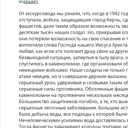
От экскурсовода мы узнали, что, когда в 1942 г
отступала, войска, защищавшие город Керчь, с
фашистов, дали таким образом возможность эв
десяткам тысяч наших солдат. Но, прикрывая от
они потеряли возможность на свое спасение и 
воплотили слова Господа нашего Иисуса Христа
любви, как если кто положит душу свою за други 
безвыходной ситуации, запертые в тылу врага, о
спустились в каменоломни, где организовали о
немецкими войсками. Наши солдаты не только 
атаки немцев, но и совершали дерзкие вылазки,
серьезный урон, удерживая и сковывая таким о
серьезные силы противника. Обозленные фаши
каменоломни на протяжении нескольких месяцев
большинство защитников погибло, а те, кто вы
серьезные легочные заболевания. Большим ис
была добыча воды, все подходы к которой был
Нечеловеческими усилиями вода доставлялась в
Тогда фашисты заваливают колодцы трупами, но