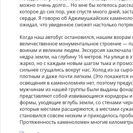
можно очень долго… Но мне бы хотелось расска
которое до сих пор, уже спустя много дней, зас
сердце. Я говорю об Аджимушкайских каменоло
ожидал, что увиденное сможет настолько потря
Когда наш автобус остановился, нашим взорам 
величественное монументальное строение — п
воинам и великим людям. Экскурсия заключала 
недра земли, на глубину 16 метров. На улице в 
жарко, но с каждым новым шагом тьма и промо
сильнее сгущались вокруг нас. Холод из-за сыро
плотным и даже почти липким. (Это покажется
освещения в каменоломнях нет, поэтому преду
мужчинам из нашей группы были выданы фона
представляют собой извивающиеся коридоры и
формы, уходящие вглубь земли, со стенами чер
которые местами расширяются, а местами сужаю
становился совсем низким и приходилось проб
Протяженность каменоломен многие километр