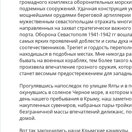
громадного комплекса оборонительных морски
подземных сооружений. Удачная конструкция у
мощнейшими орудиями береговой артиллерии
мужественным севастопольцам отражать многие
направленных на захват стратегически важного
порта. Оборона Севастополя 1941-1942 гг вошла
самых ярких проявлений доблести и силы духа 
соотечественников. Трепет и гордость переполн
находишься в подобных местах. Мне никогда ра
бывать на военных кораблях, тем более такого 
произвела впечатление грозного оружия, котор
станет весомым предостережением для западны
Прогулявшись напоследок по улицам Ялты и в п
окунувшись в соленое Черное море, в котором
день нашего пребывания в Крыму, наш заметно
накупленных сувениров, набраных пары-тройки
безграничной массы впечатлений дилижанс, по
домой.
Вот так закончились наши Крымские каникулы.