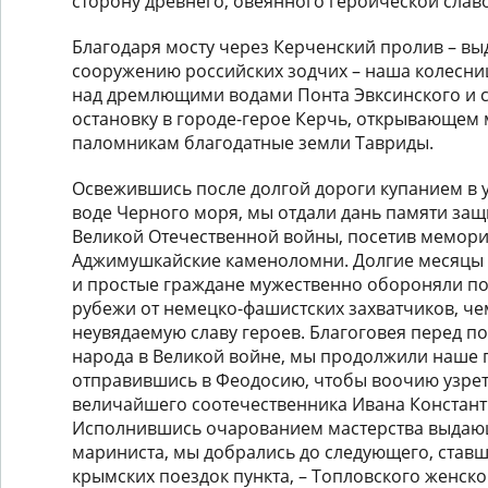
сторону древнего, овеянного героической слав
Благодаря мосту через Керченский пролив – в
сооружению российских зодчих – наша колесни
над дремлющими водами Понта Эвксинского и 
остановку в городе-герое Керчь, открывающем 
паломникам благодатные земли Тавриды.
Освежившись после долгой дороги купанием в 
воде Черного моря, мы отдали дань памяти за
Великой Отечественной войны, посетив мемор
Аджимушкайские каменоломни. Долгие месяцы
и простые граждане мужественно обороняли п
рубежи от немецко-фашистских захватчиков, че
неувядаемую славу героев. Благоговея перед п
народа в Великой войне, мы продолжили наше 
отправившись в Феодосию, чтобы воочию узрет
величайшего соотечественника Ивана Констант
Исполнившись очарованием мастерства выдаю
мариниста, мы добрались до следующего, став
крымских поездок пункта, – Топловского женско