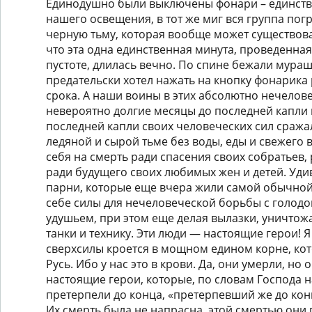
Единодушно были выключены фонари – единст
нашего освещения, в тот же миг вся группа пог
черную тьму, которая вообще может существова
что эта одна единственная минута, проведенна
пустоте, длилась вечно. По спине бежали мураш
предательски хотел нажать на кнопку фонарик
срока. А наши воины в этих абсолютно нечелов
невероятно долгие месяцы до последней капли 
последней капли своих человеческих сил сража
ледяной и сырой тьме без воды, еды и свежего 
себя на смерть ради спасения своих собратьев,
ради будущего своих любимых жен и детей. Удив
парни, которые еще вчера жили самой обычной
себе силы для нечеловеческой борьбы с голодо
удушьем, при этом еще делая вылазки, уничтож
танки и технику. Эти люди — настоящие герои! Я
сверхсилы кроется в мощном едином корне, ко
Русь. Ибо у нас это в крови. Да, они умерли, но 
настоящие герои, которые, по словам Господа н
претерпели до конца, «претерпевший же до кон
Их смерть была не напрасна, этой смертью они