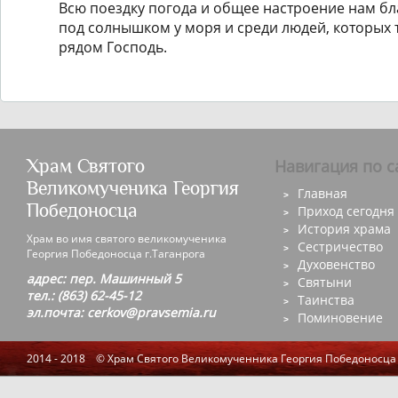
Всю поездку погода и общее настроение нам бл
под солнышком у моря и среди людей, которых 
рядом Господь.
Храм Святого
Навигация по с
Великомученика Георгия
Главная
Победоносца
Приход сегодня
История храма
Храм во имя святого великомученика
Сестричество
Георгия Победоносца г.Таганрога
Духовенство
адрес: пер. Машинный 5
Святыни
тел.: (863) 62-45-12
Таинства
эл.почта: cerkov@pravsemia.ru
Поминовение
2014 - 2018 © Храм Святого Великомученника Георгия Победоносца