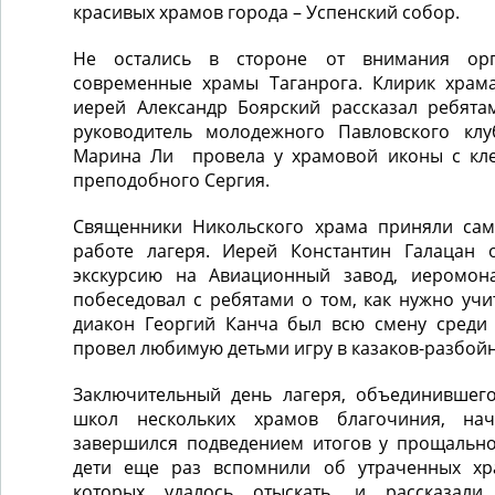
красивых храмов города – Успенский собор.
Не остались в стороне от внимания орг
современные храмы Таганрога. Клирик храм
иерей Александр Боярский рассказал ребята
руководитель молодежного Павловского клу
Марина Ли провела у храмовой иконы с кл
преподобного Сергия.
Священники Никольского храма приняли сам
работе лагеря. Иерей Константин Галацан 
экскурсию на Авиационный завод, иеромона
побеседовал с ребятами о том, как нужно учи
диакон Георгий Канча был всю смену среди 
провел любимую детьми игру в казаков-разбой
Заключительный день лагеря, объединившег
школ нескольких храмов благочиния, нач
завершился подведением итогов у прощально
дети еще раз вспомнили об утраченных хра
которых удалось отыскать, и рассказал