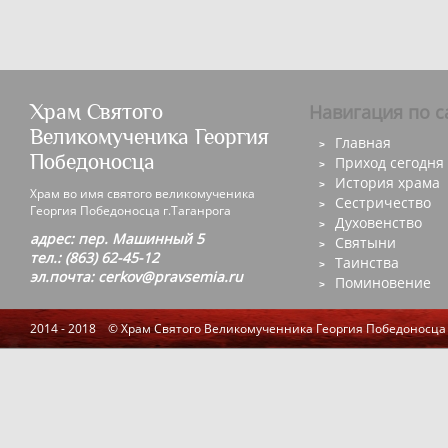
Храм Святого
Навигация по с
Великомученика Георгия
Главная
Победоносца
Приход сегодня
История храма
Храм во имя святого великомученика
Сестричество
Георгия Победоносца г.Таганрога
Духовенство
адрес: пер. Машинный 5
Святыни
тел.: (863) 62-45-12
Таинства
эл.почта: cerkov@pravsemia.ru
Поминовение
2014 - 2018 © Храм Святого Великомученника Георгия Победоносца