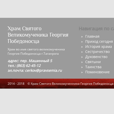
Храм Святого
Навигация по с
Великомученика Георгия
Главная
Победоносца
Приход сегодня
История храма
Храм во имя святого великомученика
Сестричество
Георгия Победоносца г.Таганрога
Духовенство
адрес: пер. Машинный 5
Святыни
тел.: (863) 62-45-12
Таинства
эл.почта: cerkov@pravsemia.ru
Поминовение
2014 - 2018 © Храм Святого Великомученника Георгия Победоносца