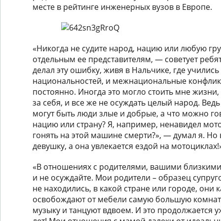
месте в рейтинге инженерных вузов в Европе.
«Никогда не судите народ, нацию или любую гр
отдельным ее представителям, — советует ребят
делал эту ошибку, живя в Нальчике, где учились
национальностей, и межнациональные конфлик
постоянно. Иногда это могло стоить мне жизни,
за себя, и все же не осуждать целый народ. Вед
могут быть люди злые и добрые, а что можно г
нацию или страну? Я, например, ненавидел мот
гонять на этой машине смерти?», — думал я. Но
девушку, а она увлекается ездой на мотоциклах!
«В отношениях с родителями, вашими близкими 
и не осуждайте. Мои родители – образец супруго
не находились, в какой стране или городе, они 
освобождают от мебели самую большую комнату
музыку и танцуют вдвоем. И это продолжается у
лет! Мои отношения с мамой далеки от идеальн