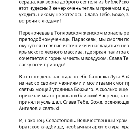
сердца, как зерна доброго сеятеля из библейск
этот чудесный вечер очень теплым приемом в д
уходить никому не хотелось. Слава Тебе, Боже,
встречи с людьми!
Переночевав в Топловском женском монастыре 
преподобномученицы Параскевы, мы смогли по
окунуться в святые источники и насладиться н
крымского лесного массива, где яркая палитра 
сочетается с горным чистым воздухом. Слава Те
ласку всей природы!
В этот же день нас ждал к себе батюшка Лука В
из нас со своими чаяниями и молитвами смог п
святых мощей угодника Божьего. А сколько еще
привезли мы от родных и близких! Уверены, что
принял и услышал. Слава Тебе, Боже, осеняюще
Ангелов и святых!
И, наконец, Севастополь. Величественный храм
братское кладбище, необычная архитектура хра