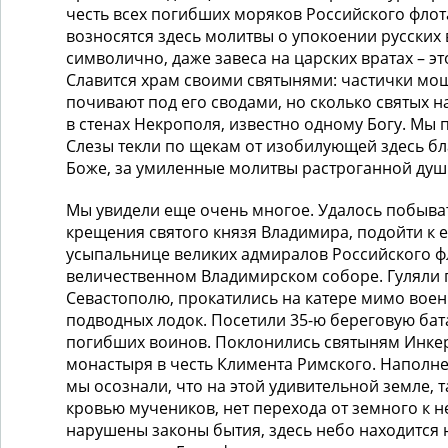
честь всех погибших моряков Российского флот
возносятся здесь молитвы о упокоении русских 
символично, даже завеса на царских вратах – эт
Славится храм своими святынями: частички мощ
почивают под его сводами, но сколько святых н
в стенах Некрополя, известно одному Богу. Мы 
Слезы текли по щекам от изобилующей здесь бла
Боже, за умиленные молитвы растроганной душ
Мы увидели еще очень многое. Удалось побыват
крещения святого князя Владимира, подойти к е
усыпальнице великих адмиралов Российского фл
величественном Владимирском соборе. Гуляли
Севастополю, прокатились на катере мимо вое
подводных лодок. Посетили 35-ю береговую бат
погибших воинов. Поклонились святыням Инке
монастыря в честь Климента Римского. Наполн
мы осознали, что на этой удивительной земле, 
кровью мучеников, нет перехода от земного к н
нарушены законы бытия, здесь небо находится н