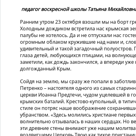
педагог воскресной школы Татьяна Михайловн
Ранним утром 23 октября взошли мы на борт гр
Холодным дождиком встретила нас крымская зем
палубы не хотелось. Да и не отпускали нас гос
огромным облаком кружившие над нами и, слов
удивительный и такой загадочный полуостров. 
глаза детей, любующихся птицами, на волнующе
заметили, как дождь закончился, а впереди уже 
долгожданный Крым.
Сойдя на землю, мы сразу же попали в заботлив
Петренко – настоятеля одного из самых старин
церкви Иоанна Предтечи, чудом уцелевшей в г
крымских баталий. Крестово-купольный, в тип
стиле он потряс наше воображение сохранивш
убранством. «Здесь молились христиане первых
волнительно отзывалась в наших сердцах. Но ве
эти древние стены внимают уже нашим молитва
воздвигшему Церковь Твою как тихое пристани