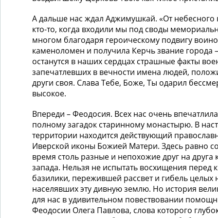
А дальше нас ждал Аджимушкай. «От небесного 
кто-то, когда входили мы под своды мемориальн
многом благодаря героическому подвигу воино
каменоломен и получила Керчь звание города –
останутся в наших сердцах страшные факты вое
запечатлевших в вечности имена людей, полож
други своя. Слава Тебе, Боже, Ты одарил бессм
высокое.
Впереди – Феодосия. Всех нас очень впечатлила
полному загадок старинному монастырю. В нас
территории находится действующий православн
Иверской иконы Божией Матери. Здесь равно с
время столь разные и непохожие друг на друга 
запада. Нельзя не испытать восхищения перед 
базилики, пережившей рассвет и гибель целых 
населявших эту дивную землю. Но история вел
для нас в удивительном повествовании помощн
Феодосии Олега Павлова, слова которого глубо