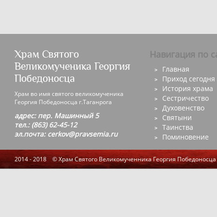
Храм Святого
Навигация по с
Великомученика Георгия
Главная
Победоносца
Приход сегодня
История храма
Храм во имя святого великомученика
Сестричество
Георгия Победоносца г.Таганрога
Духовенство
адрес: пер. Машинный 5
Святыни
тел.: (863) 62-45-12
Таинства
эл.почта: cerkov@pravsemia.ru
Поминовение
2014 - 2018 © Храм Святого Великомученника Георгия Победоносца